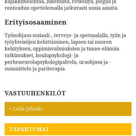
kajakkimelontaa, lukemista, retkeilyä, joogaa ja
rentoudun opettelemalla jatkuvasti uusia asioita.
Erityisosaaminen
Työnohjaus sosiaali-, terveys- ja opetusalalla, työn ja
työyhteisöjen kehittäminen, lapsen tai nuoren
kehityksen, oppimisvalmiuksien ja tunne-elämän
tutkimukset, koulupsykologi- ja
perheneuvolapsykologipalvelu, uraohjaus ja -
suunnittelu ja pariterapia.
VASTUUHENKILÖT
Leila Jylänki
TAPAHTUMAT