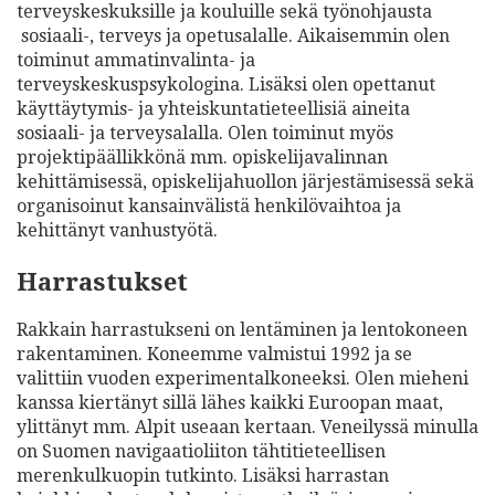
terveyskeskuksille ja kouluille sekä työnohjausta
sosiaali-, terveys ja opetusalalle. Aikaisemmin olen
toiminut ammatinvalinta- ja
terveyskeskuspsykologina. Lisäksi olen opettanut
käyttäytymis- ja yhteiskuntatieteellisiä aineita
sosiaali- ja terveysalalla. Olen toiminut myös
projektipäällikkönä mm. opiskelijavalinnan
kehittämisessä, opiskelijahuollon järjestämisessä sekä
organisoinut kansainvälistä henkilövaihtoa ja
kehittänyt vanhustyötä.
Harrastukset
Rakkain harrastukseni on lentäminen ja lentokoneen
rakentaminen. Koneemme valmistui 1992 ja se
valittiin vuoden experimentalkoneeksi. Olen mieheni
kanssa kiertänyt sillä lähes kaikki Euroopan maat,
ylittänyt mm. Alpit useaan kertaan. Veneilyssä minulla
on Suomen navigaatioliiton tähtitieteellisen
merenkulkuopin tutkinto. Lisäksi harrastan