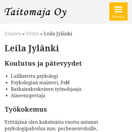
Siirry
sisältöön
VALIKKO
Etusivu
»
Yritys
»
Leila Jylänki
Leila Jylänki
Koulutus ja pätevyydet
Laillistettu psykologi
Psykologian maisteri, PsM
Ratkaisukeskeinen työnohjaaja
Aineenopettaja
Työkokemus
Yrittäjänä olen kaksitoista vuotta antanut
psykologipalvelua mm. perheneuvoloille,